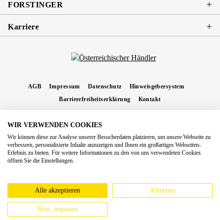
FORSTINGER
Karriere
AGB
Impressum
Datenschutz
Hinweisgebersystem
Barrierefreiheitserklärung
Kontakt
WIR VERWENDEN COOKIES
* Alle Preise inkl. gesetzl. Mehrwertsteuer zzgl.
Versandkosten
und ggf.
Wir können diese zur Analyse unserer Besucherdaten platzieren, um unsere Webseite zu
Nachnahmegebühren, wenn nicht anders angegeben.
verbessern, personalisierte Inhalte anzuzeigen und Ihnen ein großartiges Webseiten-
Erlebnis zu bieten. Für weitere Informationen zu den von uns verwendeten Cookies
Copyright 2026 Forstinger Österreich GmbH
öffnen Sie die Einstellungen.
Königstetter Straße 128 - 134/OG3, 3430 Tulln
Nach geltendem Recht ist Forstinger verpflichtet, seine Kunden auf die Existenz der
europäschen Online-Streitbeilegungs-Plattform hinzuweisen:
webgate.ec.europa.eu/odr
Alle akzeptieren
Ablehnen
Nein, anpassen