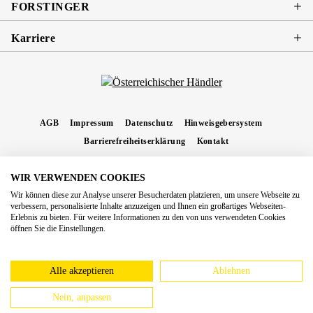
FORSTINGER
Karriere
AGB
Impressum
Datenschutz
Hinweisgebersystem
Barrierefreiheitserklärung
Kontakt
WIR VERWENDEN COOKIES
* Alle Preise inkl. gesetzl. Mehrwertsteuer zzgl.
Versandkosten
und ggf.
Wir können diese zur Analyse unserer Besucherdaten platzieren, um unsere Webseite zu
Nachnahmegebühren, wenn nicht anders angegeben.
verbessern, personalisierte Inhalte anzuzeigen und Ihnen ein großartiges Webseiten-
Erlebnis zu bieten. Für weitere Informationen zu den von uns verwendeten Cookies
Copyright 2026 Forstinger Österreich GmbH
öffnen Sie die Einstellungen.
Königstetter Straße 128 - 134/OG3, 3430 Tulln
Nach geltendem Recht ist Forstinger verpflichtet, seine Kunden auf die Existenz der
europäschen Online-Streitbeilegungs-Plattform hinzuweisen:
webgate.ec.europa.eu/odr
Alle akzeptieren
Ablehnen
Nein, anpassen