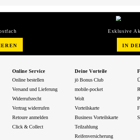
ostfach
Exklusive Ak
IEREN
IN D
Online Service
Deine Vorteile
Online bestellen
jö Bonus Club
Ü
Versand und Lieferung
mobile-pocket
R
Widerrufsrecht
Wolt
P
Vertrag widerrufen
Vorteilskarte
F
Retoure anmelden
Business Vorteilskarte
S
Click & Collect
Teilzahlung
Reifenversicherung