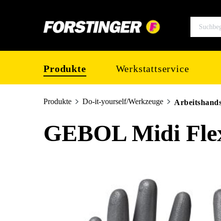
springen
Zur Hauptnavigation springen
Produkte
Werkstattservice
Produkte
Do-it-yourself/Werkzeuge
Arbeitshand
GEBOL Midi Fle
Bildergalerie überspringen