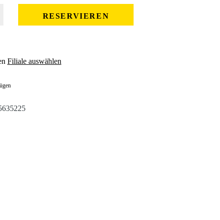
 gewünschten Wert ein oder benutze die Schaltflächen um die Anzahl zu erhöhe
RESERVIEREN
en
Filiale auswählen
fügen
5635225